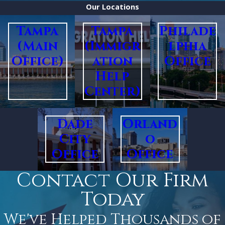
Our Locations
Tampa
Tampa
Philade
(Main
(Immigr
lphia
Office)
ation
Office
Help
Center)
Dade
Orland
City
o
Office
Office
Contact Our Firm
Today
We've Helped Thousands of