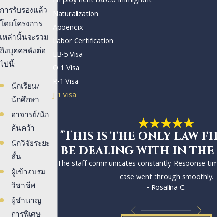
Employment Based Immigrant
การรับรองแล้ว
Naturalization
โดยโครงการ
Appendix
เหล่านั้นจะรวม
Labor Certification
ถึงบุคคลดังต่อ
EB-5 Visa
ไปนี้:
O-1 Visa
R-1 Visa
นักเรียน/
J-1 Visa
นักศึกษา
อาจารย์/นัก
ค้นคว้า
"This is the only law fi
นักวิจัยระยะ
be dealing with in the
สั้น
The staff communicates constantly. Response ti
ผู้เข้าอบรม
case went through smoothly.
วิชาชีพ
- Rosalina C.
ผู้ชำนาญ
การพิเศษ