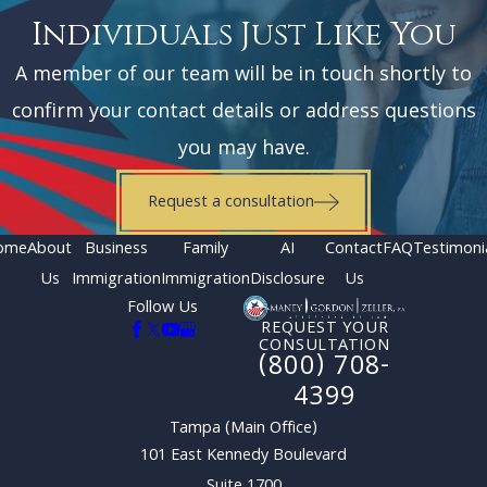
Individuals Just Like You
A member of our team will be in touch shortly to
confirm your contact details or address questions
you may have.
Request a consultation
ome
About
Business
Family
AI
Contact
FAQ
Testimoni
Us
Immigration
Immigration
Disclosure
Us
Follow Us
REQUEST YOUR
CONSULTATION
(800) 708-
4399
Tampa (Main Office)
101 East Kennedy Boulevard
Suite 1700