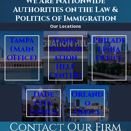
We Are Nationwide
Authorities on the Law &
Politics of Immigration
Our Locations
Tampa
Tampa
Philade
(Main
(Immigr
lphia
Office)
ation
Office
Help
Center)
Dade
Orland
City
o
Office
Office
Contact Our Firm