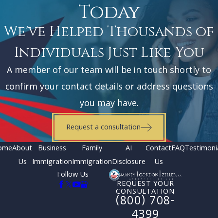
Today
We've Helped Thousands of
Individuals Just Like You
A member of our team will be in touch shortly to
confirm your contact details or address questions
you may have.
Request a consultation
ome
About
Business
Family
AI
Contact
FAQ
Testimoni
Us
Immigration
Immigration
Disclosure
Us
Follow Us
REQUEST YOUR
CONSULTATION
(800) 708-
4399