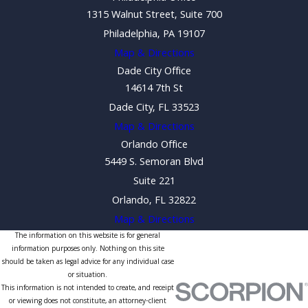
1315 Walnut Street, Suite 700
Philadelphia, PA 19107
Map & Directions
Dade City Office
14614 7th St
Dade City, FL 33523
Map & Directions
Orlando Office
5449 S. Semoran Blvd
Suite 221
Orlando, FL 32822
Map & Directions
The information on this website is for general
information purposes only. Nothing on this site
should be taken as legal advice for any individual case
or situation.
This information is not intended to create, and receipt
or viewing does not constitute, an attorney-client