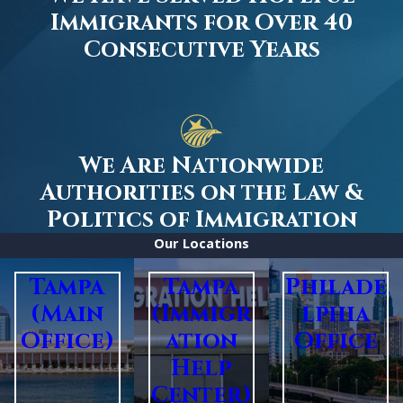
Immigrants for Over 40
Consecutive Years
We Are Nationwide
Authorities on the Law &
Politics of Immigration
Our Locations
Tampa
Tampa
Philade
(Main
(Immigr
lphia
Office)
ation
Office
Help
Center)