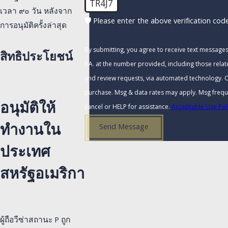
TR4J7
เวลา ๙๐ วัน หลังจาก
🛡️ Please enter the above verification code
การอนุมัติครั้งล่าสุด
By submitting, you agree to receive text message
สิทธิประโยชน์
P.A. at the number provided, including those relat
and review requests, via automated technology. Consent is not a condition of
purchase. Msg & data rates may apply. Msg frequ
อนุมัติให้
cancel or HELP for assistance.
Acceptable Use Pol
ทำงานใน
Send Message
ประเทศ
สหรัฐอเมริกา
ผู้ถือวีซ่าสถานะ P ถูก