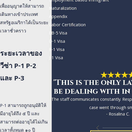
Employment Based Immigrant
เพื่ออนุญาตให้สามารถ
Naturalization
เดินทางเข้าประเทศ
Appendix
สหรัฐอเมริกาได้เป็นระยะ
Labor Certification
เวลาชั่วคราว
EB-5 Visa
O-1 Visa
R-1 Visa
ระยะเวลาของ
J-1 Visa
วีซ่า P-1 P-2
และ P-3
"This is the only la
be dealing with in
The staff communicates constantly. Res
P-1 สามารถถูกอนุมัติให้
case went through sm
มีอายุได้ถึง ๕ ปี และ
- Rosalina C.
สามารถต่ออายุได้ไม่เกิน
เวลาทั้งหมด ๑๐ ปี