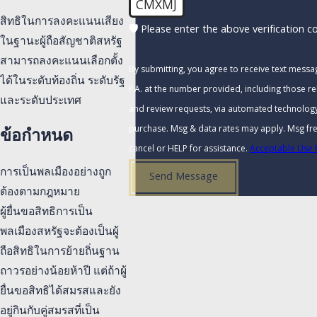
CMXMJ
สิทธิในการลงคะแนนเสียง
🛡️ Please enter the above verification c
ในฐานะผู้ถือสัญชาติสหรัฐ
สามารถลงคะแนนเลือกตั้ง
By submitting, you agree to receive text mess
ได้ในระดับท้องถิ่น ระดับรัฐ
P.A. at the number provided, including those re
และระดับประเทศ
and review requests, via automated technology. Consent is not a condition
purchase. Msg & data rates may apply. Msg fr
ข้อกำหนด
cancel or HELP for assistance.
Acceptable Use 
การเป็นพลเมืองอย่างถูก
Send Message
ต้องตามกฎหมาย
ผู้ยื่นขอสิทธิการเป็น
พลเมืองสหรัฐจะต้องเป็นผู้
ถือสิทธิในการย้ายถิ่นฐาน
ถาวรอย่างน้อยห้าปี แต่ถ้าผู้
ยื่นขอสิทธิได้สมรสและยัง
อยู่กินกับคู่สมรสที่เป็น