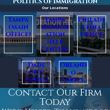
Politics of Immigration
Our Locations
Tampa
Tampa
Philade
(Main
(Immigr
lphia
Office)
ation
Office
Help
Center)
Dade
Orland
City
o
Office
Office
Contact Our Firm
Today