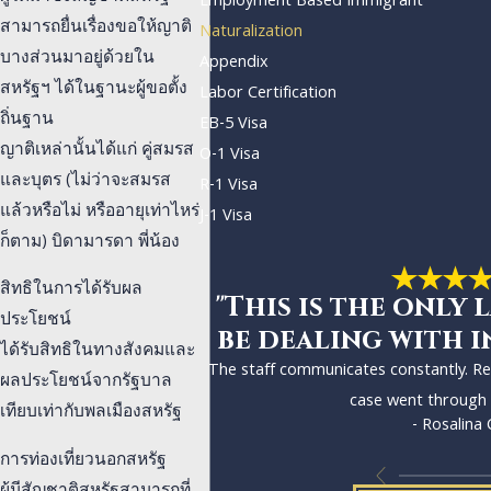
Employment Based Immigrant
สามารถยื่นเรื่องขอให้ญาติ
Naturalization
บางส่วนมาอยู่ด้วยใน
Appendix
สหรัฐฯ ได้ในฐานะผู้ขอตั้ง
Labor Certification
ถิ่นฐาน
EB-5 Visa
ญาติเหล่านั้นได้แก่ คู่สมรส
O-1 Visa
และบุตร (ไม่ว่าจะสมรส
R-1 Visa
แล้วหรือไม่ หรืออายุเท่าไหร่
J-1 Visa
ก็ตาม) บิดามารดา พี่น้อง
สิทธิในการได้รับผล
"This is the only 
ประโยชน์
be dealing with i
ได้รับสิทธิในทางสังคมและ
The staff communicates constantly. R
ผลประโยชน์จากรัฐบาล
case went through 
เทียบเท่ากับพลเมืองสหรัฐ
- Rosalina 
การท่องเที่ยวนอกสหรัฐ