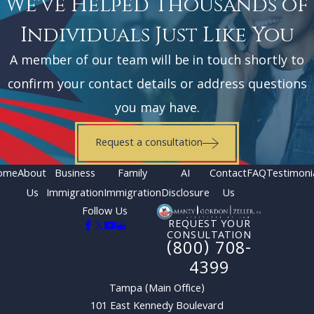
We've Helped Thousands of
Individuals Just Like You
A member of our team will be in touch shortly to
confirm your contact details or address questions
you may have.
Request a consultation
ome
About
Business
Family
AI
Contact
FAQ
Testimoni
Us
Immigration
Immigration
Disclosure
Us
Follow Us
REQUEST YOUR
CONSULTATION
(800) 708-
4399
Tampa (Main Office)
101 East Kennedy Boulevard